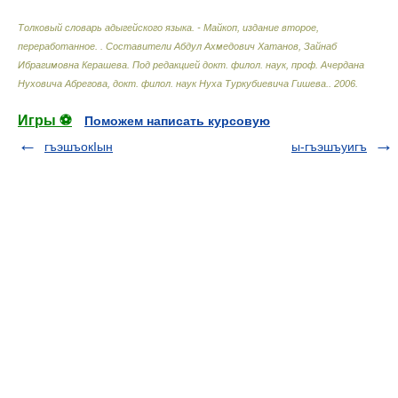
Толковый словарь адыгейского языка. - Майкоп, издание второе,
переработанное.
.
Составители Абдул Ахмедович Хатанов, Зайнаб
Ибрагимовна Керашева. Под редакцией докт. филол. наук, проф. Ачердана
Нуховича Абрегова, докт. филол. наук Нуха Туркубиевича Гишева.
.
2006
.
Игры ⚽
Поможем написать курсовую
гъэшъокIын
ы-гъэшъуигъ