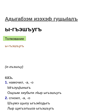
Адыгабзэм изэхэф гущыIалъ
ы-гъэшъугъ
Толкование
ы-гъэшъугъ
(е-гъэшъу)
езгъ.
1.
намочил, -а, -о
ЫгъэуцIыныгъ
Ощхым хиубыти лIыр ыгъэшъугъ
2.
сгноил, -а, -о
Шъумэ щыоу ыгъэкIодыгъ
Лыр щигъэлъызэ ыгъэшъугъ